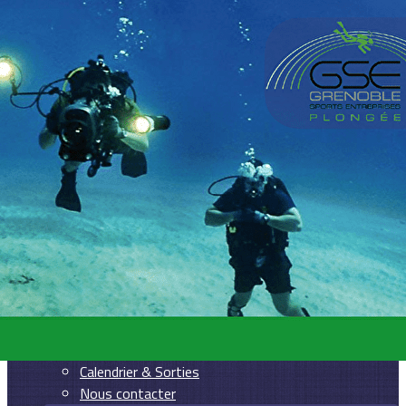
Exporter les lignes sélectionnées
Exporter toutes les colonnes
Exporter uniquement les colonnes affichées
Menu
Ajoutez un logo, un bouton, des réseaux sociaux
Cliquez pour éditer
Accueil
▴
▾
La section
▴
▾
Présentation
Moniteurs
Conseil d'Administration
Règlement Intérieur
Calendrier & Sorties
Nous contacter